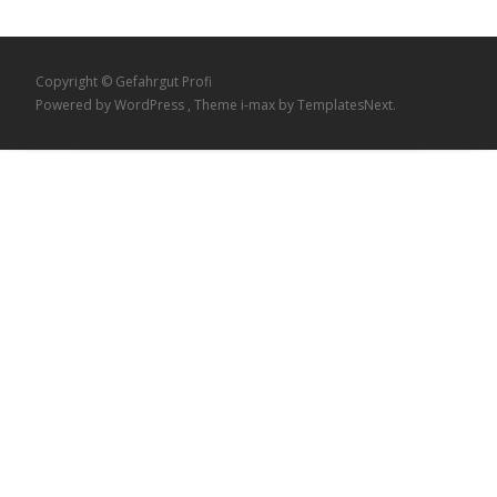
Copyright © Gefahrgut Profi
Powered by WordPress
, Theme
i-max
by TemplatesNext.